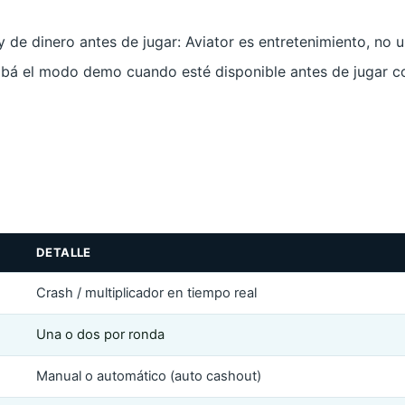
 y de dinero antes de jugar: Aviator es entretenimiento, no 
bá el modo demo cuando esté disponible antes de jugar co
DETALLE
Crash / multiplicador en tiempo real
Una o dos por ronda
Manual o automático (auto cashout)