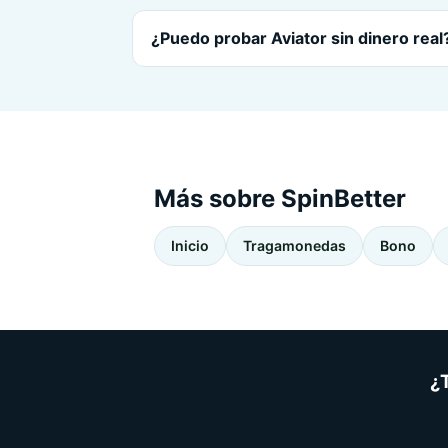
¿Puedo probar Aviator sin dinero real
Más sobre SpinBetter
Inicio
Tragamonedas
Bono
¿