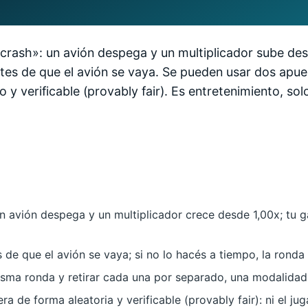
«crash»: un avión despega y un multiplicador sube de
antes de que el avión se vaya. Se pueden usar dos apu
o y verificable (provably fair). Es entretenimiento, sol
un avión despega y un multiplicador crece desde 1,00x; tu 
es de que el avión se vaya; si no lo hacés a tiempo, la ronda
sma ronda y retirar cada una por separado, una modalidad h
a de forma aleatoria y verificable (provably fair): ni el j