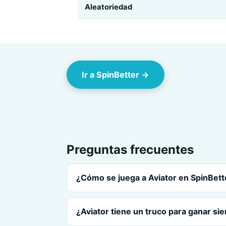
Aleatoriedad
Ir a SpinBetter →
Preguntas frecuentes
¿Cómo se juega a Aviator en SpinBett
¿Aviator tiene un truco para ganar si