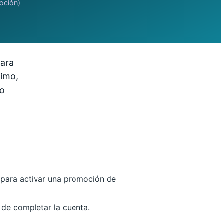
oción)
para
nimo,
No
 para activar una promoción de
 de completar la cuenta.