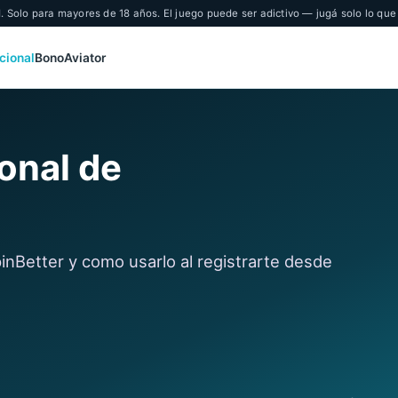
 Solo para mayores de 18 años. El juego puede ser adictivo — jugá solo lo que
cional
Bono
Aviator
onal de
nBetter y como usarlo al registrarte desde