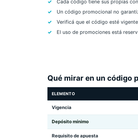
Cada código tiene sus propias cond
Un código promocional no garantiz
Verificá que el código esté vigente
El uso de promociones está reserv
Qué mirar en un código 
ELEMENTO
Vigencia
Depósito mínimo
Requisito de apuesta