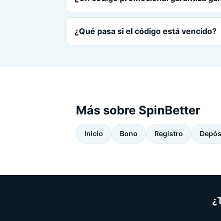
¿Qué pasa si el código está vencido?
Más sobre SpinBetter
Inicio
Bono
Registro
Depós
¿