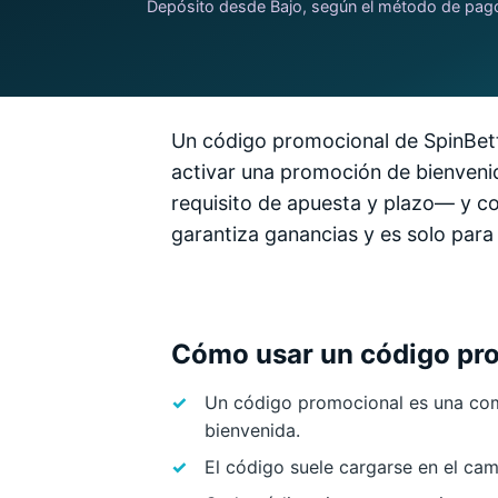
Depósito desde Bajo, según el método de pag
Un código promocional de SpinBett
activar una promoción de bienveni
requisito de apuesta y plazo— y con
garantiza ganancias y es solo par
Cómo usar un código pr
Un código promocional es una comb
bienvenida.
El código suele cargarse en el ca